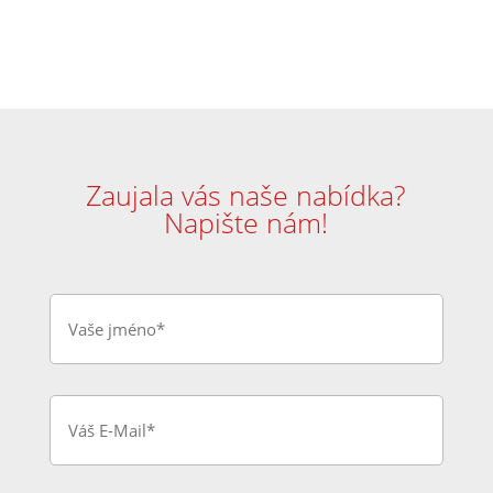
Zaujala vás naše nabídka?
Napište nám!
N
a
m
e
*
E
-
M
a
i