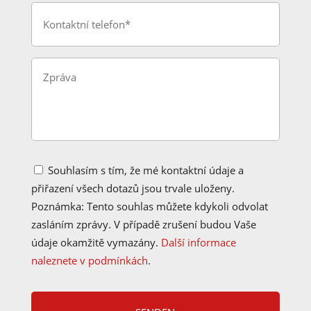
P
l
h
*
o
n
e
Y
*
o
u
r
m
e
s
s
P
a
Souhlasím s tím, že mé kontaktní údaje a
r
g
přiřazení všech dotazů jsou trvale uloženy.
i
e
v
Poznámka: Tento souhlas můžete kdykoli odvolat
a
zasláním zprávy. V případě zrušení budou Vaše
c
y
údaje okamžitě vymazány.
Další informace
P
naleznete v podmínkách
.
o
l
C
i
A
c