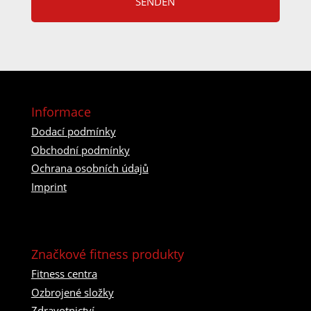
P
y
T
C
H
A
Informace
Dodací podmínky
Obchodní podmínky
Ochrana osobních údajů
Imprint
Značkové fitness produkty
Fitness centra
Ozbrojené složky
Zdravotnictví