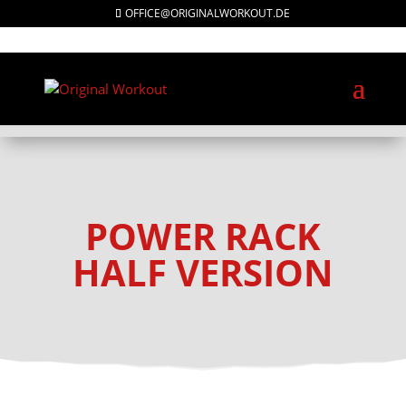
OFFICE@ORIGINALWORKOUT.DE
KIES PRODUCT:
POWER RACK
HALF VERSION