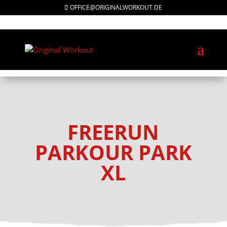
OFFICE@ORIGINALWORKOUT.DE
PRODUKT AUSWÄHLEN:
FREERUN
PARKOUR PARK
XL